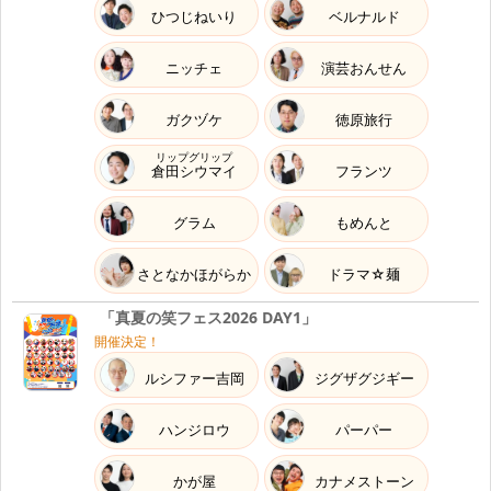
ひつじねいり
ベルナルド
ニッチェ
演芸おんせん
ガクヅケ
徳原旅行
リップグリップ
倉田シウマイ
フランツ
グラム
もめんと
さとなかほがらか
ドラマ☆麺
「真夏の笑フェス2026 DAY1」
開催決定！
ルシファー吉岡
ジグザグジギー
ハンジロウ
パーパー
かが屋
カナメストーン