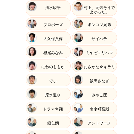
清水駿平
村上、元気そうで
よかった。
プロポーズ
ポンコツ兄弟
大久保八億
サイハテ
根尾みなみ
ミヤゼユリハマ
にわのももか
おさかな☆キラリ
でぃ
飯田さなぎ
原水道水
みやこ圧
ドラマ☆麺
南京町宮殿
銀仁朗
アントワーヌ