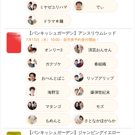
ミヤゼユリハマ
でぃ
ドラマ☆麺
【パンキッシュガーデン】アンスリウムレッド
7月15日（水）10:00～前売券予約受付開始！
オンリー2
演芸おんせん
ガクヅケ
春組織
おべんとばこ
リップグリップ
海野宝
爆弾世紀末
マタンゴ
モズ
もめんと
さとなかほがらか
【パンキッシュガーデン】ジャンピングイエロー