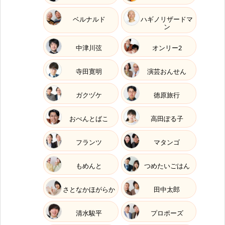
ベルナルド
ハギノリザードマ
ン
中津川弦
オンリー2
寺田寛明
演芸おんせん
ガクヅケ
徳原旅行
おべんとばこ
高田ぽる子
フランツ
マタンゴ
もめんと
つめたいごはん
さとなかほがらか
田中太郎
清水駿平
プロポーズ