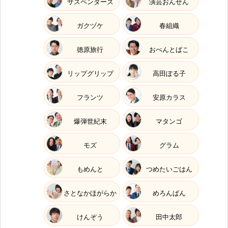
サスペンダーズ
演芸おんせん
ガクヅケ
春組織
徳原旅行
おべんとばこ
リップグリップ
高田ぽる子
フランツ
安原カラス
爆弾世紀末
マタンゴ
モズ
グラム
もめんと
つめたいごはん
さとなかほがらか
めろんぱん
けんぞう
田中太郎