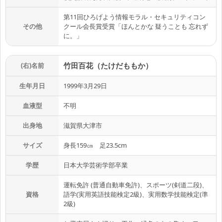
第11回ひろげよう情報モラル・セキュリティコン
その他
クール会長賞受賞「ほんとかな 疑うことも 忘れず
に。」
竹田百花（たけだももか）
(右)名前
生年月日
1999年3月29日
血液型
不明
出身地
滋賀県大津市
サイズ
身長159㎝ 足23.5cm
学歴
日本大学芸術学部卒業
運転免許 (普通自動車免許)、スポーツ(剣道二段)、
資格
語学(実用英語技能検定2級)、実用数学技能検定(準
2級)