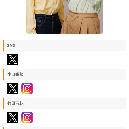
SNS
小口響郁
竹田百花