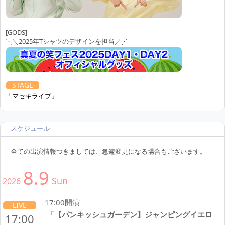
21:30
8.4
[GODS]
Tue
2026
⋱＼2025年Tシャツのデザインを担当／⋰
19:15開演 中野の劇場サッチー
STAGE
『
アークのネタコナ 26
』
19:15
STAGE
「マセキライブ」
8.7
Fri
2026
スケジュール
19:00開演
LIVE
『
【パンキッシュガーデン】アンスリウムレッド
』
19:00
全ての出演情報つきましては、急遽変更になる場合もございます。
8.9
Sun
2026
17:00開演
LIVE
『
【パンキッシュガーデン】ジャンピングイエロ
17:00