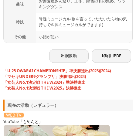
お蕎麦屋さん巡り、工作、緑色のもの集め、ワッ
趣味
キングダンス
脊髄ミュージカル(物を言っていただいたら物の気
8.1
特技
持ちで即興ミュージカルができます)
Sat
2026
その他
小指が短い
19:00開演 Gallery Conceal Shibuya
STAGE
『
芸人仮設図書館
』
19:00
出演依頼
印刷用PDF
8.2
「U-25 OWARAI CHAMPIONSHIP」準決勝進出(2023)(2024)
Sun
2026
「マセキUNDER9グランプリ」決勝進出(2024)
「女芸人No.1決定戦 THE W2024」準決勝進出
16:10開演 ハイジアV-1
STAGE
「女芸人No.1決定戦 THE W2025」決勝進出
『
V-1で#ワイガヤ《2部》
』
16:10
現在の活動（レギュラー）
8.3
Mon
2026
WEB-TV
YouTube
「もめんと」
21:30開演 中野の劇場サッチー
STAGE
『
YOIYOSE 154
』