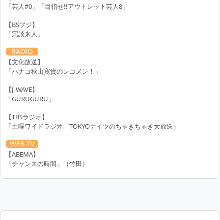
「芸人#0」「目指せ!!アウトレット芸人8」
【BSフジ】
「冗談来人」
RADIO
【文化放送】
「ハナコ秋山寛貴のレコメン！」
【J-WAVE】
「GURUGURU」
【TBSラジオ】
「土曜ワイドラジオ TOKYOナイツのちゃきちゃき大放送」
WEB-TV
【ABEMA】
「チャンスの時間」（竹田）