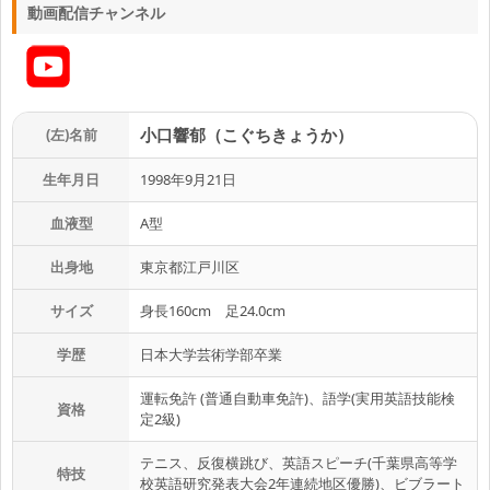
動画配信チャンネル
小口響郁（こぐちきょうか）
(左)名前
生年月日
1998年9月21日
血液型
A型
出身地
東京都江戸川区
サイズ
身長160cm 足24.0cm
学歴
日本大学芸術学部卒業
運転免許 (普通自動車免許)、語学(実用英語技能検
資格
定2級)
テニス、反復横跳び、英語スピーチ(千葉県高等学
特技
校英語研究発表大会2年連続地区優勝)、ビブラート