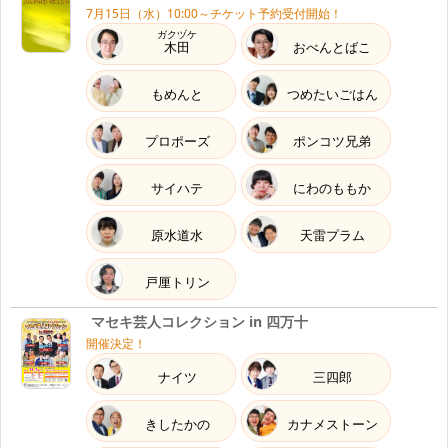
7月15日（水）10:00～チケット予約受付開始！
ガクヅケ
木田
おべんとばこ
もめんと
つめたいごはん
プロポーズ
ポンコツ兄弟
サイハテ
にわのももか
原水道水
天雷プラム
戸厘トリン
マセキ芸人コレクション in 四万十
開催決定！
ナイツ
三四郎
きしたかの
カナメストーン