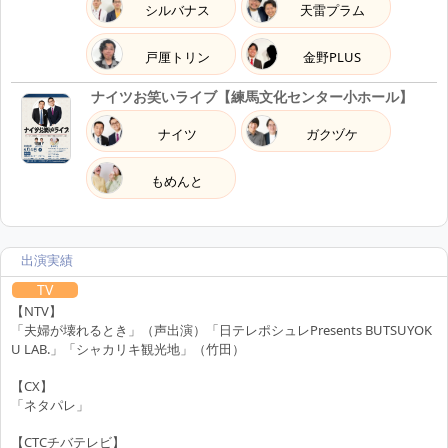
シルバナス
天雷プラム
戸厘トリン
金野PLUS
ナイツお笑いライブ【練馬文化センター小ホール】
ナイツ
ガクヅケ
もめんと
出演実績
TV
【NTV】
「夫婦が壊れるとき」（声出演）「日テレポシュレPresents BUTSUYOK
U LAB.」「シャカリキ観光地」（竹田）
【CX】
「ネタパレ」
【CTCチバテレビ】