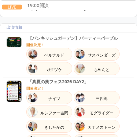
19:00開演
LIVE
『
【パンキッシュガーデン】エクストラシルバー
』
19:00
出演情報
8.29
Sat
2026
【パンキッシュガーデン】パーティーパープル
開催決定！
16:00開演
LIVE
ベルナルド
サスペンダーズ
『
マセキ芸人コレクション in 長野
』
16:00
ガクヅケ
もめんと
「真夏の笑フェス2026 DAY2」
開催決定！
ナイツ
三四郎
ルシファー吉岡
モグライダー
きしたかの
カナメストーン