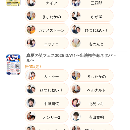
ナイツ
三四郎
きしたかの
かが屋
カナメストーン
ひつじねいり
ニッチェ
もめんと
真夏の笑フェス2026 DAY1〜出演権争奪ネタバト
ル〜
開催決定！
カトゥー
きしたかの
ひつじねいり
ベルナルド
中津川弦
北見マキ
オンリー2
寺田寛明