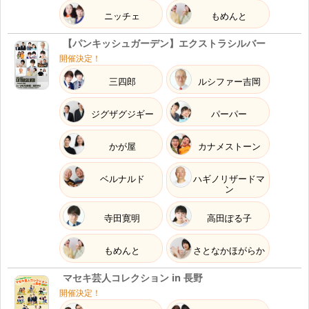
ニッチェ
もめんと
【パンキッシュガーデン】エクストラシルバー
開催決定！
三四郎
ルシファー吉岡
ジグザグジギー
パーパー
かが屋
カナメストーン
ベルナルド
ハギノリザードマ
ン
寺田寛明
高田ぽる子
もめんと
さとなかほがらか
マセキ芸人コレクション in 長野
開催決定！