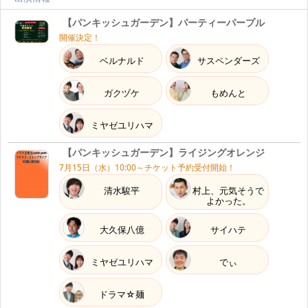
【パンキッシュガーデン】パーティーパープル
開催決定！
ベルナルド
サスペンダーズ
ガクヅケ
もめんと
ミヤゼユリハマ
【パンキッシュガーデン】ライジングオレンジ
7月15日（水）10:00～チケット予約受付開始！
清水駿平
村上、元気そうで
よかった。
大久保八億
サイハテ
ミヤゼユリハマ
でぃ
ドラマ☆麺