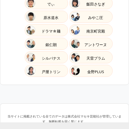
でぃ
飯田さなぎ
原水道水
みやこ圧
ドラマ☆麺
南京町宮殿
銀仁朗
アントワーヌ
シルバナス
天雷プラム
戸厘トリン
金野PLUS
当サイトに掲載されている全てのデータは株式会社マセキ芸能社が管理していま
す。無断転載を固く禁じます。
Copyright © MASEKI GEINOSHA all rights reserved.