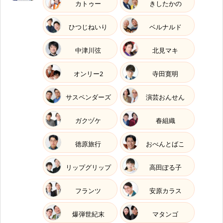
カトゥー
きしたかの
ひつじねいり
ベルナルド
中津川弦
北見マキ
オンリー2
寺田寛明
サスペンダーズ
演芸おんせん
ガクヅケ
春組織
徳原旅行
おべんとばこ
リップグリップ
高田ぽる子
フランツ
安原カラス
爆弾世紀末
マタンゴ