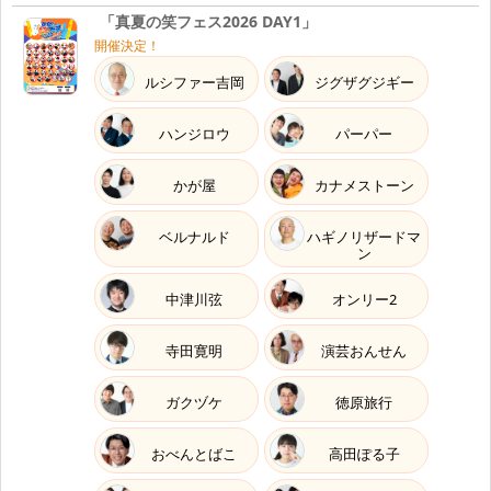
「真夏の笑フェス2026 DAY1」
開催決定！
ルシファー吉岡
ジグザグジギー
ハンジロウ
パーパー
かが屋
カナメストーン
ベルナルド
ハギノリザードマ
ン
中津川弦
オンリー2
寺田寛明
演芸おんせん
ガクヅケ
徳原旅行
おべんとばこ
高田ぽる子