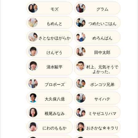
モズ
グラム
もめんと
つめたいごはん
さとなかほがらか
めろんぱん
けんぞう
田中太郎
清水駿平
村上、元気そうで
よかった。
プロポーズ
ポンコツ兄弟
大久保八億
サイハテ
根尾みなみ
ミヤゼユリハマ
にわのももか
おさかな☆キラリ