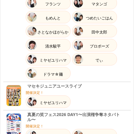
フランツ
マタンゴ
もめんと
つめたいごはん
さとなかほがらか
田中太郎
清水駿平
プロポーズ
ミヤゼユリハマ
でぃ
ドラマ☆麺
マセキジュニアユースライブ
開催決定！
ミヤゼユリハマ
真夏の笑フェス2026 DAY1〜出演権争奪ネタバト
ル〜
開催決定！