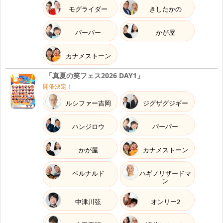
モグライダー
きしたかの
19:00開演
LIVE
『
【パンキッシュガーデン】エクストラシルバー
』
19:00
パーパー
かが屋
8.29
カナメストーン
Sat
2026
「真夏の笑フェス2026 DAY1」
07:45～08:09
TV
開催決定！
NHKEテレ 『
おかあさんといっしょ
』
(ほしのデ
07:45
ルシファー吉岡
ジグザグジギー
ィスコ)
8.30
ハンジロウ
パーパー
Sun
2026
かが屋
カナメストーン
11:30開演 大宮ソニック大ホール
STAGE
『
爆生!! お笑い in 大宮
』
11:30
ベルナルド
ハギノリザードマ
ン
15:00開演 大宮ソニック大ホール
STAGE
中津川弦
オンリー2
『
爆生!! お笑い in 大宮
』
15:00