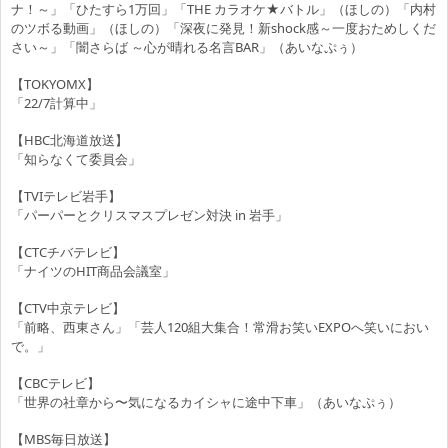
ナ！～」「ひたすら1万回」「THE カラオケ★バトル」（ほしの）「内村
のツボる動画」（ほしの）「深夜に発見！新shock感～一度おためしくだ
さい～」「闇さらば ～心が晴れる名言BAR」（あいなぷぅ）
【TOKYOMX】
「22/7計算中」
【HBC北海道放送】
「知らなくて委員会」
【TVIテレビ岩手】
「パーパーとクリスマスプレゼン対決 in 岩手」
【CTCチバテレビ】
「ナイツのHIT商品会議室」
【CTV中京テレビ】
「前略、西東さん」「芸人120組大集合！常滑お笑いEXPOへ笑いにおい
で。」
【CBCテレビ】
「世界の社章から〜気になるカイシャに途中下車」（あいなぷぅ）
【MBS毎日放送】