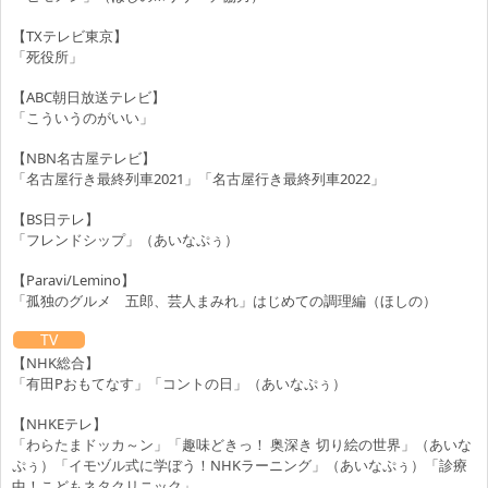
【TXテレビ東京】
「死役所」
【ABC朝日放送テレビ】
「こういうのがいい」
【NBN名古屋テレビ】
「名古屋行き最終列車2021」「名古屋行き最終列車2022」
【BS日テレ】
「フレンドシップ」（あいなぷぅ）
【Paravi/Lemino】
「孤独のグルメ 五郎、芸人まみれ」はじめての調理編（ほしの）
TV
【NHK総合】
「有田Pおもてなす」「コントの日」（あいなぷぅ）
【NHKEテレ】
「わらたまドッカ～ン」「趣味どきっ！ 奥深き 切り絵の世界」（あいな
ぷぅ）「イモヅル式に学ぼう！NHKラーニング」（あいなぷぅ）「診療
中！こどもネタクリニック」