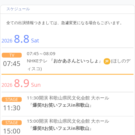
スケジュール
07:45～08:09
TV
NHKEテレ 『
おかあさんといっしょ
』
(ほしのデ
07:45
全ての出演情報つきましては、急遽変更になる場合もございます。
ィスコ)
8.8
Sat
2026
07:45～08:09
TV
NHKEテレ 『
おかあさんといっしょ
』
(ほしのデ
07:45
ィスコ)
8.9
Sun
2026
11:30開演 和歌山県民文化会館 大ホール
STAGE
『
爆笑!!お笑いフェスin和歌山
』
11:30
15:00開演 和歌山県民文化会館 大ホール
STAGE
『
爆笑!!お笑いフェスin和歌山
』
15:00