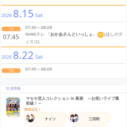
8.15
Sat
2026
07:45～08:09
TV
NHKEテレ 『
おかあさんといっしょ
』
(ほしのデ
07:45
ィスコ)
8.22
Sat
2026
07:45～08:09
TV
NHKEテレ 『
おかあさんといっしょ
』
(ほしのデ
07:45
ィスコ)
出演情報
8.24
Mon
2026
マセキ芸人コレクション in 新座 ～お笑いライブ最
前線！～
開催決定！
15:30開演
LIVE
『
【パンキッシュガーデン】エクストラシルバージ
15:30
ナイツ
三四郎
ュニア
』