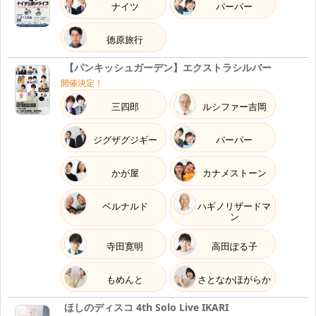
ナイツ
パーパー
9.19
Sat
2026
徳原旅行
07:45～08:09
TV
【パンキッシュガーデン】エクストラシルバー
NHKEテレ 『
おかあさんといっしょ
』
(ほしのデ
07:45
開催決定！
ィスコ)
三四郎
ルシファー吉岡
9.26
Sat
2026
ジグザグジギー
パーパー
07:45～08:09
TV
NHKEテレ 『
おかあさんといっしょ
』
(ほしのデ
かが屋
カナメストーン
07:45
ィスコ)
ベルナルド
ハギノリザードマ
10.3
ン
Sat
2026
寺田寛明
高田ぽる子
07:45～08:09
TV
NHKEテレ 『
おかあさんといっしょ
』
(ほしのデ
07:45
もめんと
さとなかほがらか
ィスコ)
ほしのディスコ 4th Solo Live IKARI