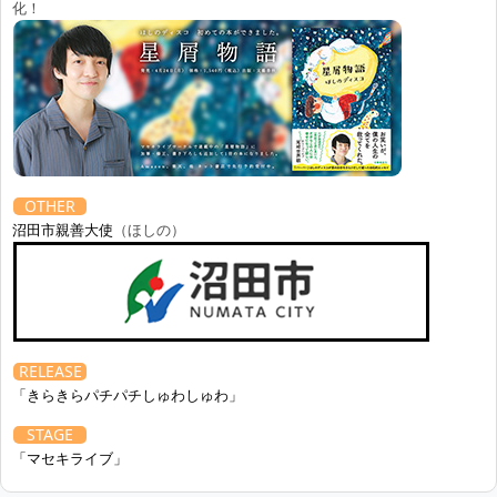
化！
OTHER
沼田市親善大使
（ほしの）
RELEASE
「きらきらパチパチしゅわしゅわ」
STAGE
「マセキライブ」
8.1
Sat
2026