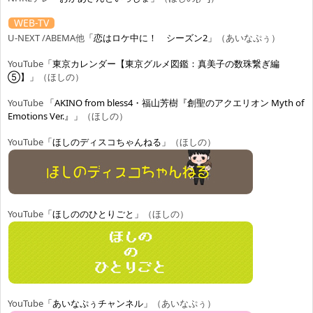
WEB-TV
U-NEXT /ABEMA他
「恋はロケ中に！ シーズン2」
（あいなぷぅ）
YouTube
「東京カレンダー【東京グルメ図鑑：真美子の数珠繋ぎ編
⑤】」
（ほしの）
YouTube
「AKINO from bless4・福山芳樹『創聖のアクエリオン Myth of
Emotions Ver.』」
（ほしの）
YouTube
「ほしのディスコちゃんねる」
（ほしの）
YouTube
「ほしののひとりごと」
（ほしの）
YouTube
「あいなぷぅチャンネル」
（あいなぷぅ）