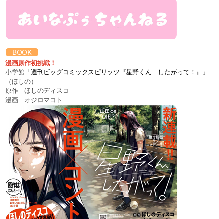
BOOK
漫画原作初挑戦！
小学館
「週刊ビッグコミックスピリッツ『星野くん、したがって！』」
（ほしの）
原作 ほしのディスコ
漫画 オジロマコト