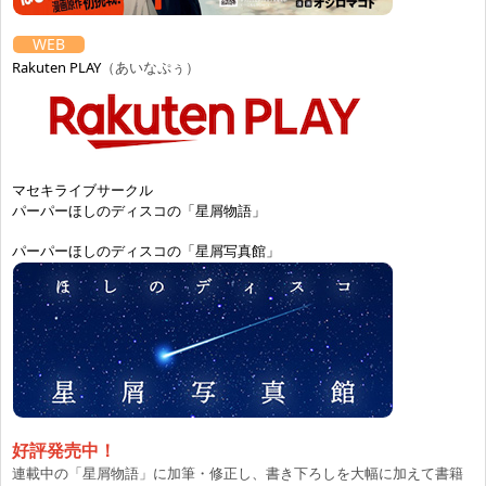
WEB
Rakuten PLAY
（あいなぷぅ）
マセキライブサークル
パーパーほしのディスコの「星屑物語」
パーパーほしのディスコの「星屑写真館」
好評発売中！
連載中の「星屑物語」に加筆・修正し、書き下ろしを大幅に加えて書籍