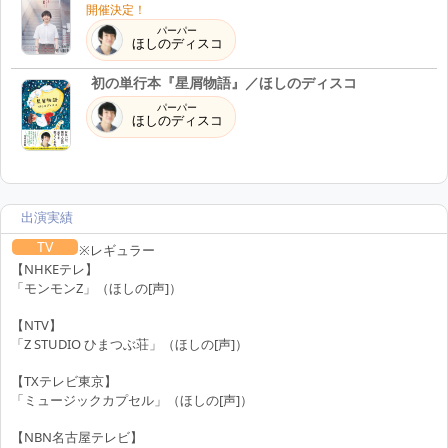
10.10
開催決定！
Sat
2026
パーパー
ほしのディスコ
07:45～08:09
TV
初の単行本『星屑物語』／ほしのディスコ
NHKEテレ 『
おかあさんといっしょ
』
(ほしのデ
07:45
パーパー
ィスコ)
ほしのディスコ
10.17
Sat
2026
07:45～08:09
出演実績
TV
NHKEテレ 『
おかあさんといっしょ
』
(ほしのデ
07:45
TV
※レギュラー
ィスコ)
【NHKEテレ】
「モンモンZ」（ほしの[声]）
10.24
Sat
2026
【NTV】
「Z STUDIO ひまつぶ荘」（ほしの[声]）
07:45～08:09
TV
【TXテレビ東京】
NHKEテレ 『
おかあさんといっしょ
』
(ほしのデ
07:45
「ミュージックカプセル」（ほしの[声]）
ィスコ)
【NBN名古屋テレビ】