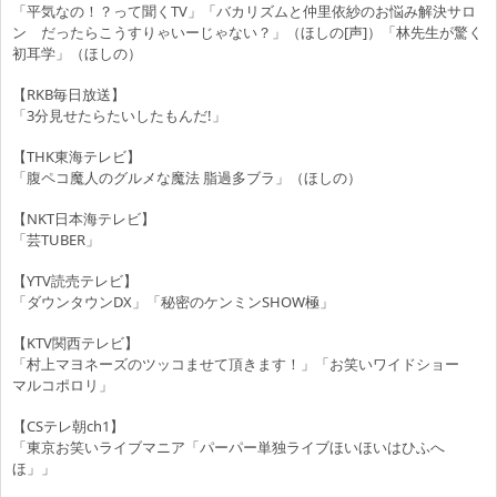
「平気なの！？って聞くTV」「バカリズムと仲里依紗のお悩み解決サロ
ン だったらこうすりゃいーじゃない？」（ほしの[声]）「林先生が驚く
初耳学」（ほしの）
【RKB毎日放送】
「3分見せたらたいしたもんだ!」
【THK東海テレビ】
「腹ペコ魔人のグルメな魔法 脂過多ブラ」（ほしの）
【NKT日本海テレビ】
「芸TUBER」
【YTV読売テレビ】
「ダウンタウンDX」「秘密のケンミンSHOW極」
【KTV関西テレビ】
「村上マヨネーズのツッコませて頂きます！」「お笑いワイドショー
マルコポロリ」
【CSテレ朝ch1】
「東京お笑いライブマニア「パーパー単独ライブほいほいはひふへ
ほ」」