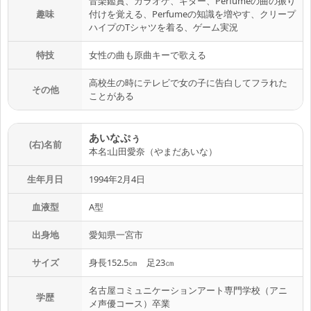
音楽鑑賞、カラオケ、ギター、Perfumeの曲の振り
趣味
付けを覚える、Perfumeの知識を増やす、クリープ
ハイプのTシャツを着る、ゲーム実況
特技
女性の曲も原曲キーで歌える
高校生の時にテレビで女の子に告白してフラれた
その他
ことがある
あいなぷぅ
(右)名前
本名:山田愛奈（やまだあいな）
生年月日
1994年2月4日
血液型
A型
出身地
愛知県一宮市
サイズ
身長152.5㎝ 足23㎝
名古屋コミュニケーションアート専門学校（アニ
学歴
メ声優コース）卒業