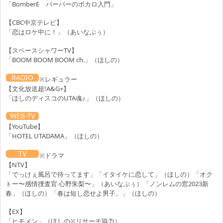
10.31
「BomberE パーパーのボカロ入門」
Sat
2026
【CBC中京テレビ】
07:45～08:09
「恋はロケ中に！」（あいなぷぅ）
TV
NHKEテレ 『
おかあさんといっしょ
』
(ほしのデ
07:45
【スペースシャワーTV】
ィスコ)
「BOOM BOOM BOOM ch.」（ほしの）
RADIO
※レギュラー
【文化放送超!A&G+】
「ほしのディスコのUTA魂♪」（ほしの）
WEB-TV
【YouTube】
「HOTEL UTADAMA」（ほしの）
TV
※ドラマ
【NTV】
「でっけぇ風呂で待ってます」「イタイケに恋して」（ほしの）「オク
トー〜感情捜査官 心野朱梨〜」（あいなぷぅ）「ノンレムの窓2023新
春」（ほしの）「春は短し恋せよ男子。」（ほしの）
【EX】
「ヒモメン」（ほしの※リサーチ協力）