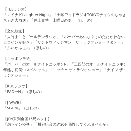
【TBSラジオ】
「マイナビLaughter Night」「土曜ワイドラジオTOKYOナイツのちゃき
ちゃき大放送」「井上貴博 土曜日のあ」（ほしの）
【文化放送】
「大竹まことゴールデンラジオ」「パーパーあいなぷぅのたたかわない
ヒロインが好き」「サンドウィッチマン ザ・ラジオショーサタデー」
「ぶいかふぇ♪」（ほしの）
【ニッポン放送】
「パーパーのオールナイトニッポンR」「三四郎のオールナイトニッポン
年越し初笑いスペシャル」「ニッチェ ザ・ラジオショー」「ナイツ ザ・
ラジオショー」
【KBCラジオ】
「PAO〜N」（ほしの）
【J-WAVE】
「SPARK」（ほしの）
【JFN系列全国15局ネット】
「怨ライン怪談」「川谷絵音の約30分我慢してくれませんか」