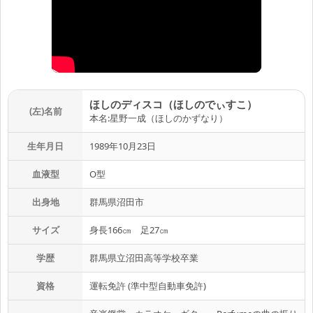
ほしのディスコ（ほしのでぃすこ）
(左)名前
本名:星野一成（ほしのかずなり）
生年月日
1989年10月23日
血液型
O型
出身地
群馬県沼田市
サイズ
身長166㎝ 足27㎝
学歴
群馬県立沼田高等学校卒業
資格
運転免許 (準中型自動車免許)