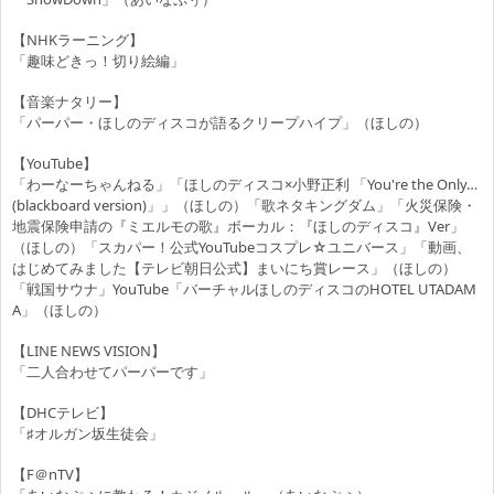
【NHKラーニング】
「趣味どきっ！切り絵編」
【音楽ナタリー】
「パーパー・ほしのディスコが語るクリープハイプ」（ほしの）
【YouTube】
「わーなーちゃんねる」「ほしのディスコ×小野正利 「You're the Only…
(blackboard version)」」（ほしの）「歌ネタキングダム」「火災保険・
地震保険申請の『ミエルモの歌』ボーカル：『ほしのディスコ』Ver」
（ほしの）「スカパー！公式YouTubeコスプレ☆ユニバース」「動画、
はじめてみました【テレビ朝日公式】まいにち賞レース」（ほしの）
「
戦国サウナ
」YouTube「バーチャルほしのディスコのHOTEL UTADAM
A」（ほしの）
【LINE NEWS VISION】
「二人合わせてパーパーです」
【DHCテレビ】
「♯オルガン坂生徒会」
【F＠nTV】