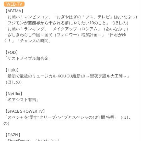
WEB-TV
【ABEMA】
「お願い！マンピンコン」「おぎやはぎの「ブス」テレビ」(あいなぷぅ)
「フジモンが芸能界から干される前にやりたい10のこと」（ほしの）
「お願い！ランキング」「メイクアップコロシアム」（あいなぷぅ）
「ざしきわらし帝国～国民（フォロワー）増加計画～」「日村がゆ
く！」「チャンスの時間」
【FOD】
「ゲストメイプル超合金」
【Hulu】
「最初で最後のミュージカル KOUGU維新±0 ～聖夜ヲ廻ル大工陣～」
（ほしの）
【Netflix】
「名アシスト有吉」
【SPACE SHOWER TV】
「スペシャを”愛す”クリープハイプとスペシャの10年間 特番」（ほし
の）
【DAZN】
「ShowDown」（あいなぷぅ）