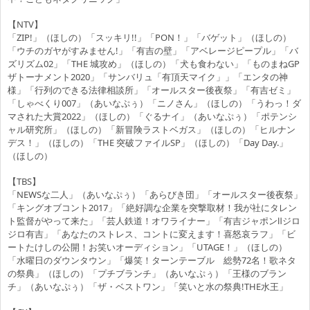
【NTV】
「ZIP!」（ほしの）「スッキリ!!」「PON！」「バゲット」（ほしの）
「ウチのガヤがすみません!」「有吉の壁」「アベレージピープル」「バ
ズリズム02」「THE 城攻め」（ほしの）「犬も食わない」「ものまねGP
ザトーナメント2020」「サンバリュ「有頂天マイク」」「エンタの神
様」「行列のできる法律相談所」「オールスター後夜祭」「有吉ゼミ」
「しゃべくり007」（あいなぷぅ）「ニノさん」（ほしの）「うわっ！ダ
マされた大賞2022」（ほしの）「ぐるナイ」（あいなぷぅ）「ポテンシ
ャル研究所」（ほしの）「新冒険ラストベガス」（ほしの）「ヒルナン
デス！」（ほしの）「THE 突破ファイルSP」（ほしの）「Day Day.」
（ほしの）
【TBS】
「NEWSな二人」（あいなぷぅ）「あらびき団」「オールスター後夜祭」
「キングオブコント2017」「絶好調な企業を突撃取材！我が社にタレン
ト監督がやって来た」「芸人鉄道！オワライナー」「有吉ジャポンⅡジロ
ジロ有吉」「あなたのストレス、コントに変えます！喜怒哀ラフ」「ビ
ートたけしの公開！お笑いオーディション」「UTAGE！」（ほしの）
「水曜日のダウンタウン」「爆笑！ターンテーブル 総勢72名！歌ネタ
の祭典」（ほしの）「プチブランチ」（あいなぷぅ）「王様のブラン
チ」（あいなぷぅ）「ザ・ベストワン」「笑いと水の祭典!THE水王」