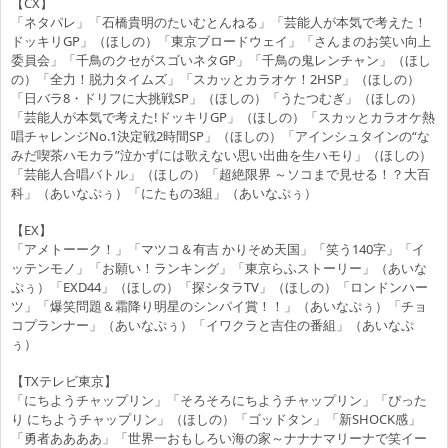
【CX】
「ネタパレ」「石橋貴明のたいむとんねる」「芸能人が本気で考えた！
ドッキリGP」（ほしの）「東京ブロードウェイ」「さんまのお笑い向上
委員会」「千鳥のクセがスゴいネタGP」「千鳥の鬼レンチャン」（ほし
の）「全力！脱力タイムズ」「スカッとカラオケ！2HSP」（ほしの）
「日バラ8・ドリフに大挑戦SP」（ほしの）「うたつむぎ」（ほしの）
「芸能人が本気で考えた!ドッキリGP」（ほしの）「
スカッとカラオケ熱
唱チャレンジNo.1決定戦2時間SP
」（ほしの）「アインシュタインの“な
みだ喫茶ハモカラ”泣かずには歌えない思い出曲を生ハモり」（ほしの）
「芸能人合唱バトル」（ほしの）「超絶限界 ～ソコまで見せる！？大百
科」（あいなぷぅ）「にたもの3組」（あいなぷぅ）
【EX】
「アメトーーク！」「マツコ＆有吉 かりそめ天国」「笑う140字」「イ
ッテンモノ」「お願い！ランキング」「東京らふストーリー」（あいな
ぷぅ）「EXD44」（ほしの）「探シタラTV」（ほしの）「ロンドンハー
ツ」「爆笑問題＆霜降り明星のシンパイ賞！！」（あいなぷぅ）「チョ
コプランナー」（あいなぷぅ）「イワクラと吉住の番組」（あいなぷ
ぅ）
【TXテレビ東京】
「にちようチャップリン」「そろそろにちようチャップリン」「ぴった
り にちようチャップリン」（ほしの）「ゴッドタン」「新SHOCK感」
「勇者ああああ」「世界一おもしろい海の家～ナナナマリーナで笑イー