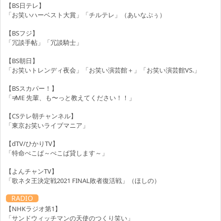
【BS日テレ】
「お笑いハーベスト大賞」「チルテレ」（あいなぷぅ）
【BSフジ】
「冗談手帖」「冗談騎士」
【BS朝日】
「お笑いトレンディ夜会」「お笑い演芸館＋」「お笑い演芸館VS.」
【BSスカパー！】
「≠ME 先輩、も〜っと教えてください！！」
【CSテレ朝チャンネル】
「東京お笑いライブマニア」
【dTV/ひかりTV】
「特命ぺこぱ～ぺこぱ貸します～」
【よんチャンTV】
「歌ネタ王決定戦2021 FINAL敗者復活戦」（ほしの）
RADIO
【NHKラジオ第1】
「サンドウィッチマンの天使のつくり笑い」