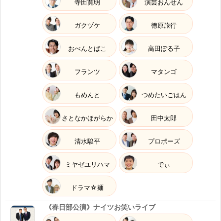
寺田寛明
演芸おんせん
9.5
Sat
2026
ガクヅケ
徳原旅行
07:45～08:09
TV
おべんとばこ
高田ぽる子
NHKEテレ 『
おかあさんといっしょ
』
(ほしのデ
07:45
ィスコ)
フランツ
マタンゴ
9.6
Sun
2026
もめんと
つめたいごはん
19:00開演
LIVE
さとなかほがらか
田中太郎
『
ほしのディスコ 4th Solo Live IKARI
』(ほしのデ
19:00
ィスコ)
清水駿平
プロポーズ
9.12
Sat
2026
ミヤゼユリハマ
でぃ
07:45～08:09
TV
ドラマ☆麺
NHKEテレ 『
おかあさんといっしょ
』
(ほしのデ
07:45
《春日部公演》ナイツお笑いライブ
ィスコ)