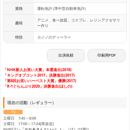
資格
運転免許 (準中型自動車免許)
アニメ、食べ放題、コスプレ、レジンアクセサリ
趣味
ー作り
特技
カジノのディーラー
出演依頼
印刷用PDF
「NHK新人お笑い大賞」本選進出(2018)
「キングオブコント2017」決勝進出(2017)
「第8回お笑いハーベスト大賞」優勝(2017)
「R-1ぐらんぷり2020」決勝進出(ほしの)
現在の活動（レギュラー）
TV
土曜日 7:45～8:09
土曜日 17:00～17:24[再放送]
NHKEテレ
「おかあさんといっしょ」
（ほしの[声]）