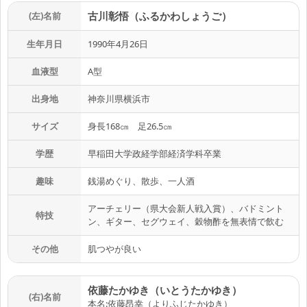
古川彰悟（ふるかわしょうご）
(左)名前
生年月日
1990年4月26日
血液型
A型
出身地
神奈川県横浜市
サイズ
身長168㎝ 足26.5㎝
学歴
早稲田大学政経学部経済学科卒業
趣味
銭湯めぐり、散歩、一人酒
アーチェリー（県大会新人戦入賞）、バドミント
特技
ン、ギター、セグウェイ、穀物酢を無表情で飲む
その他
肌つやが良い
依藤たかゆき（いとうたかゆき）
(右)名前
本名:依藤昂幸（よりふじたかゆき）