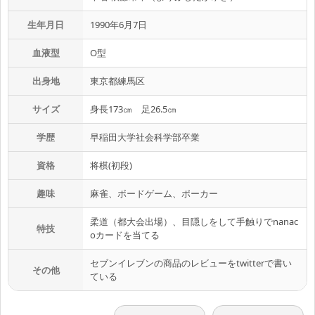
生年月日
1990年6月7日
血液型
O型
出身地
東京都練馬区
サイズ
身長173㎝ 足26.5㎝
学歴
早稲田大学社会科学部卒業
資格
将棋(初段)
趣味
麻雀、ボードゲーム、ポーカー
柔道（都大会出場）、目隠しをして手触りでnanac
特技
oカードを当てる
セブンイレブンの商品のレビューをtwitterで書い
その他
ている