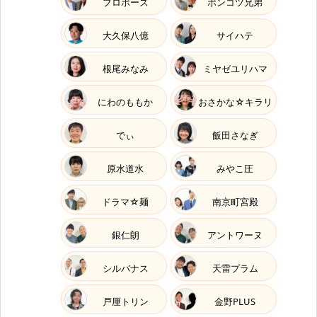
プロポーズ
ポンコツ兄弟
大久保八億
サイハテ
根尾みなみ
ミヤゼユリハマ
にわのももか
おさかな☆キラリ
でぃ
飯田さなぎ
原水道水
みやこ圧
ドラマ☆麺
南京町宮殿
銀仁朗
アントワーヌ
シルバナス
天雷プラム
戸厘トリン
金野PLUS