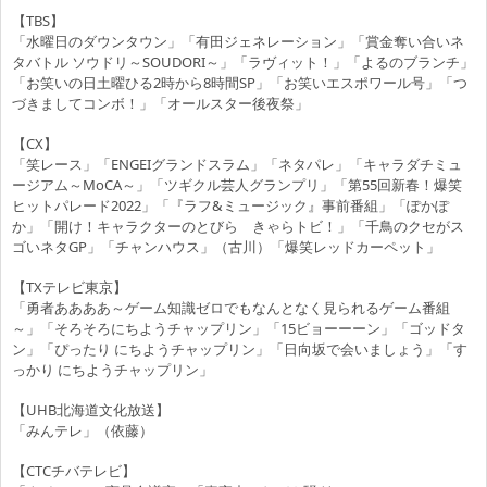
【TBS】
「水曜日のダウンタウン」「有田ジェネレーション」「賞金奪い合いネ
タバトル ソウドリ～SOUDORI～」「ラヴィット！」「よるのブランチ」
「お笑いの日土曜ひる2時から8時間SP」「お笑いエスポワール号」「つ
づきましてコンボ！」「オールスター後夜祭」
【CX】
「笑レース」「ENGEIグランドスラム」「ネタパレ」「キャラダチミュ
ージアム～MoCA～」「ツギクル芸人グランプリ」「第55回新春！爆笑
ヒットパレード2022」「『ラフ&ミュージック』事前番組」「ぽかぽ
か」「開け！キャラクターのとびら きゃらトビ！」「千鳥のクセがス
ゴいネタGP」「チャンハウス」（古川）「爆笑レッドカーペット」
【TXテレビ東京】
「勇者ああああ～ゲーム知識ゼロでもなんとなく見られるゲーム番組
～」「そろそろにちようチャップリン」「15ビョーーーン」「ゴッドタ
ン」「ぴったり にちようチャップリン」「日向坂で会いましょう」「す
っかり にちようチャップリン」
【UHB北海道文化放送】
「みんテレ」（依藤）
【CTCチバテレビ】