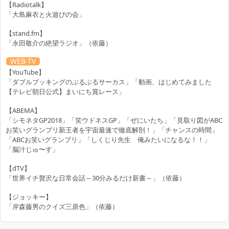
【Radiotalk】
「大島麻衣と火遊びの会」
【stand.fm】
「永田敬介の絶望ラジオ」（依藤）
WEB-TV
【YouTube】
「ダブルブッキングのぶるぶるサーカス」「動画、はじめてみました
【テレビ朝日公式】まいにち賞レース」
【ABEMA】
「シモネタGP2018」「笑ウドネスGP」「ぜにいたち」「見取り図がABC
お笑いグランプリ新王者を宇宙最速で徹底解剖！」「チャンスの時間」
「ABCお笑いグランプリ」「しくじり先生 俺みたいになるな！！」
「脳汁じゅ〜す」
【dTV】
「世界イチ贅沢な日常会話～30分みるだけ新書～」（依藤）
【ジョッキー】
「岸森藤男のクイズ三原色」（依藤）