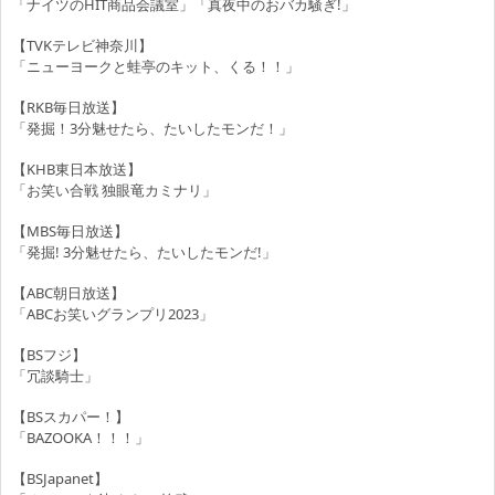
「ナイツのHIT商品会議室」「真夜中のおバカ騒ぎ!」
【TVKテレビ神奈川】
「ニューヨークと蛙亭のキット、くる！！」
【RKB毎日放送】
「発掘！3分魅せたら、たいしたモンだ！」
【KHB東日本放送】
「お笑い合戦 独眼竜カミナリ」
【MBS毎日放送】
「発掘! 3分魅せたら、たいしたモンだ!」
【ABC朝日放送】
「ABCお笑いグランプリ2023」
【BSフジ】
「冗談騎士」
【BSスカパー！】
「BAZOOKA！！！」
【BSJapanet】