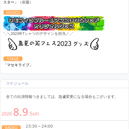
スター」
（依藤）
8.1
Sat
2026
GOODS
18:30～21:00
TV
CX 『
爆笑レッドカーペット
』
18:30
⋱＼2023年Tシャツのデザインを担当／⋰
8.2
Sun
2026
STAGE
19:15開演 なかの芸能小劇場
STAGE
「マセキライブ」
『
パワースポット2
』
19:15
スケジュール
23:30～24:00
RADIO
SBSラジオ 『
サスペンダーズのモープッシュ！！
』
23:30
全ての出演情報つきましては、急遽変更になる場合もございます。
8.9
Sun
2026
23:30～24:00
RADIO