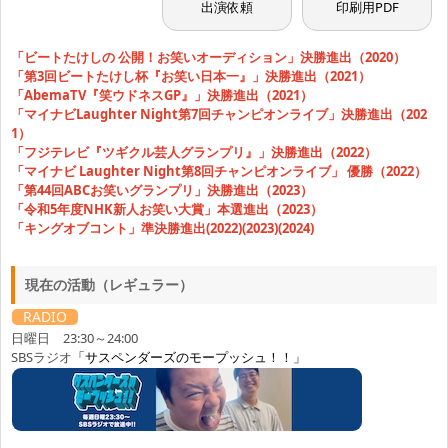
出演依頼
印刷用PDF
「ビートたけしの 公開！お笑いオーディション」決勝進出（2020）
「第3回ビートたけし杯『お笑い日本一』」決勝進出（2021）
「AbemaTV『笑ウドネスGP』」決勝進出（2021）
「マイナビLaughter Night第7回チャンピオンライブ」決勝進出（202
1）
「フジテレビ『ツギクル芸人グランプリ』」決勝進出（2022）
「マイナビ Laughter Night第8回チャンピオンライブ」 優勝（2022）
「第44回ABCお笑いグランプリ」決勝進出（2023）
「令和5年度NHK新人お笑い大賞」本選進出（2023）
「キングオブコント」準決勝進出(2022)(2023)(2024)
現在の活動（レギュラー）
RADIO
日曜日 23:30～24:00
SBSラジオ
「サスペンダーズのモープッシュ！！」