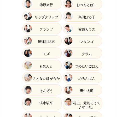
徳原旅行
おべんとばこ
リップグリップ
高田ぽる子
フランツ
安原カラス
爆弾世紀末
マタンゴ
モズ
グラム
もめんと
つめたいごはん
さとなかほがらか
めろんぱん
けんぞう
田中太郎
清水駿平
村上、元気そうで
よかった。