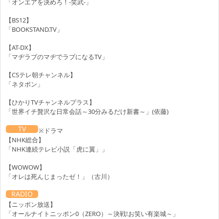
「オンエアを決めろ！-笑武-」
【BS12】
「BOOKSTAND.TV」
【AT-DX】
「マヂラブのマヂでラブになるTV」
【CSテレ朝チャンネル】
「ネタポン」
【ひかりTVチャンネルプラス】
「世界イチ贅沢な日常会話～30分みるだけ新書～」(依藤)
TV
※ドラマ
【NHK総合】
「NHK連続テレビ小説「虎に翼」」
【WOWOW】
「オレは死んじまったゼ！」（古川）
RADIO
【ニッポン放送】
「オールナイトニッポン0（ZERO）～決戦!お笑い有楽城～」