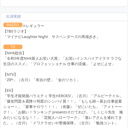
出演実績
RADIO
※レギュラー
【TBSラジオ】
「マイナビLaughter Night サスペンダーズの馬場歩き」
TV
【NHK総合】
「令和5年度NHK新人お笑い大賞」「お笑いインスパイアドラマ ラフな
生活のススメ」「プロフェッショナル 仕事の流儀」「よせによせ」
【NTV】
「ZIP!」（古川）「有吉の壁」「金のツカミ」
【EX】
「学生才能発掘バラエティ 学生HEROES!」（古川）「アルピーテイル」
「爆笑問題＆霜降り明星のシンパイ賞！！」「もしも師～新お仕事提案
ショー～」「家事ヤロウ！！！」（依藤）「ぜにいたち」「アメトーー
ク！」「お願い！ランキング presentsそだてれび」「しくじり先生 俺
みたいになるな！！」「芸能人ハローワーク」「激レアさんを連れてき
た。」（古川）「イワクラせいや警備保障」（古川）「勉強コント」