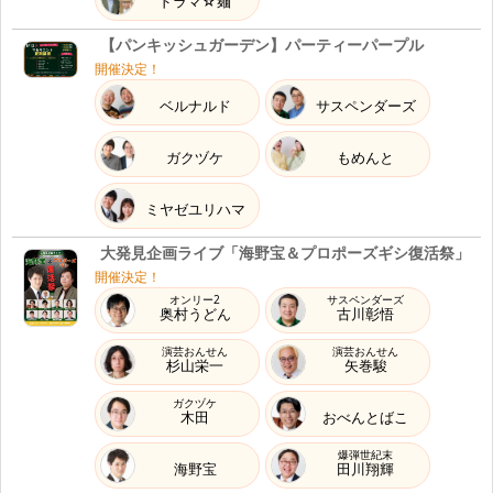
ドラマ☆麺
8.30
【パンキッシュガーデン】パーティーパープル
Sun
2026
開催決定！
23:30～24:00
ベルナルド
サスペンダーズ
RADIO
SBSラジオ 『
サスペンダーズのモープッシュ！！
』
23:30
ガクヅケ
もめんと
9.2
ミヤゼユリハマ
Wed
2026
大発見企画ライブ「海野宝＆プロポーズギシ復活祭」
19:00開演
LIVE
開催決定！
『
【パンキッシュガーデン】ネモフィラブルー
』
19:00
オンリー2
サスペンダーズ
奥村うどん
古川彰悟
9.6
演芸おんせん
演芸おんせん
杉山栄一
矢巻駿
Sun
2026
ガクヅケ
木田
おべんとばこ
23:30～24:00
RADIO
SBSラジオ 『
サスペンダーズのモープッシュ！！
』
23:30
爆弾世紀末
海野宝
田川翔輝