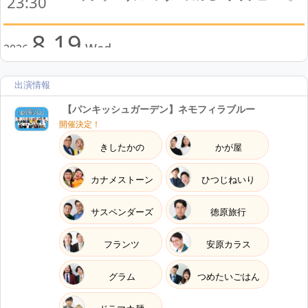
23:30
8.19
Wed
2026
19:00開演
LIVE
出演情報
『
【パンキッシュガーデン】ネモフィラブルー
』
19:00
【パンキッシュガーデン】ネモフィラブルー
開催決定！
8.23
Sun
2026
きしたかの
かが屋
23:30～24:00
RADIO
カナメストーン
ひつじねいり
SBSラジオ 『
サスペンダーズのモープッシュ！！
』
23:30
サスペンダーズ
徳原旅行
8.25
Tue
2026
フランツ
安原カラス
19:00開演
グラム
つめたいごはん
LIVE
『
大発見企画ライブ「海野宝＆プロポーズギシ復活
19:00
祭」
』(古川彰悟)