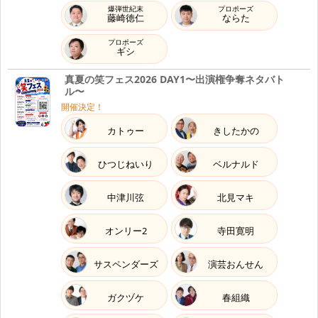
9.13
爆弾世紀末
プロポーズ
藤崎徳仁
ならた
Sun
2026
プロポーズ
ギシ
23:30～24:00
RADIO
SBSラジオ 『
サスペンダーズのモープッシュ！！
』
23:30
真夏の笑フェス2026 DAY1〜出演権争奪ネタバト
ル〜
開催決定！
9.20
Sun
2026
カトゥー
きしたかの
23:30～24:00
RADIO
ひつじねいり
ベルナルド
SBSラジオ 『
サスペンダーズのモープッシュ！！
』
23:30
中津川弦
北見マキ
9.27
Sun
2026
オンリー2
寺田寛明
23:30～24:00
RADIO
サスペンダーズ
演芸おんせん
SBSラジオ 『
サスペンダーズのモープッシュ！！
』
23:30
ガクヅケ
春組織