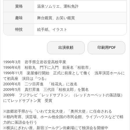
資格
温泉ソムリエ、運転免許
趣味
舞台鑑賞、お笑い鑑賞
特技
絵手紙、イラスト
出演依頼
印刷用PDF
1996年3月 岩手県立岩谷堂高校卒業
1996年6月 桂歌丸 門下に入門 前座名「桂歌市」
1996年11月 楽屋修行開始 正式に前座として働く 浅草演芸ホールに
て初高座 演目は『つる』
2000年6月 二ツ目昇進 「桂花丸」に改名
2009年5月 真打昇進 三代目「桂枝太郎」を襲名
2009年 フジテレビ「レッドサブトン」（レッドカーペットの落語版）
にてレッドサブトン賞 受賞
※故郷岩手県から「いわて文化大使」「奥州大使」に任命される
※都内寄席、演芸場、ホール他全国の市民会館、ライブハウスなどで精
力的に落語会を行う
※横浜にぎわい座、新宿ゴールデン街劇場にて独演会を開催中