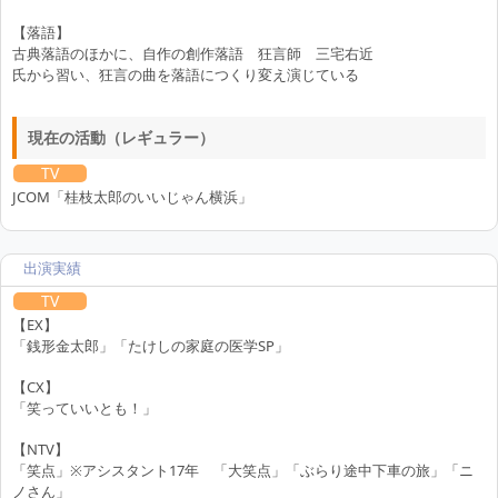
【落語】
古典落語のほかに、自作の創作落語 狂言師 三宅右近
氏から習い、狂言の曲を落語につくり変え演じている
現在の活動（レギュラー）
TV
JCOM「桂枝太郎のいいじゃん横浜」
出演実績
TV
【EX】
「銭形金太郎」「たけしの家庭の医学SP」
【CX】
「笑っていいとも！」
【NTV】
「笑点」※アシスタント17年 「大笑点」「ぶらり途中下車の旅」「ニ
ノさん」