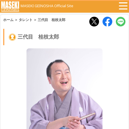
MASEKI GEINOSHA Official Site
ホーム
＞
タレント
＞
三代目 桂枝太郎
三代目 桂枝太郎