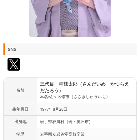
SNS
三代目 桂枝太郎（さんだいめ かつらえ
名前
だたろう）
本名:佐々木修市（ささきしゅういち）
生年月日
1977年8月28日
出身地
岩手県衣川村（現・奥州市）
学歴
岩手県立岩谷堂高校卒業