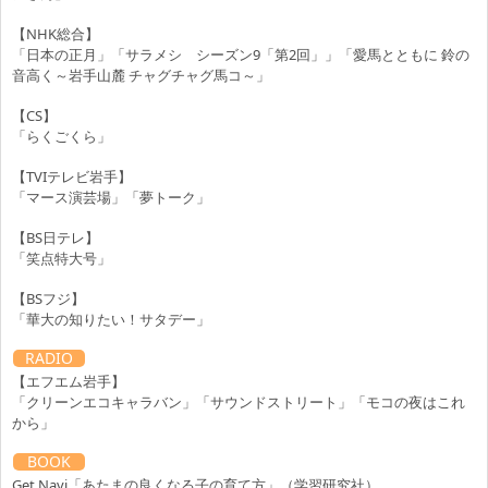
【NHK総合】
「日本の正月」「サラメシ シーズン9「第2回」」「愛馬とともに 鈴の
音高く～岩手山麓 チャグチャグ馬コ～」
【CS】
「らくごくら」
【TVIテレビ岩手】
「マース演芸場」「夢トーク」
【BS日テレ】
「笑点特大号」
【BSフジ】
「華大の知りたい！サタデー」
RADIO
【エフエム岩手】
「クリーンエコキャラバン」「サウンドストリート」「モコの夜はこれ
から」
BOOK
Get Navi「あたまの良くなる子の育て方」（学習研究社）